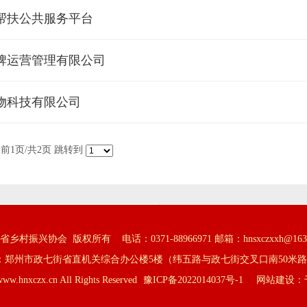
帮扶公共服务平台
牌运营管理有限公司
物科技有限公司
前1页/共2页 跳转到
省乡村振兴协会 版权所有 电话：0371-88966971
邮箱：hnsxczxxh@163
cn 地址：郑州市政七街省直机关综合办公楼5楼（纬五路与政七街交叉口南50米路东
www.hnxczx.cn All Rights Reserved
豫ICP备2022014037号-1
网站建设：