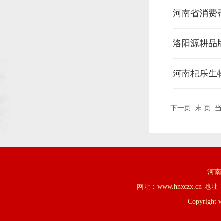
河南省消费
洛阳源耕品
河南杞乐生
下一页
末 页
当
河南
网址：www.hnxczx.
Copyright 